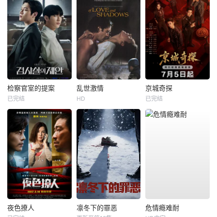
检察官室的提案
乱世激情
京城奇探
已完结
HD
已完结
夜色撩人
凛冬下的罪恶
危情瘾难耐