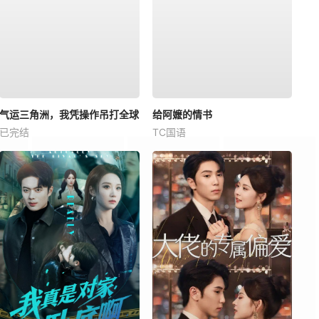
气运三角洲，我凭操作吊打全球
给阿嬷的情书
已完结
TC国语