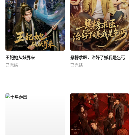
王妃她从妖界来
悬榜求医，治好了嫌我是乞丐
已完结
已完结