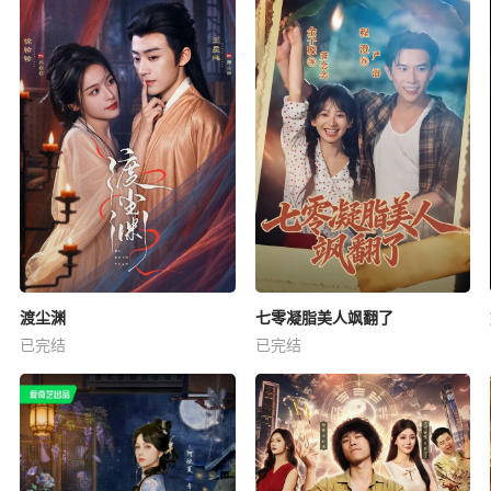
渡尘渊
七零凝脂美人飒翻了
已完结
已完结