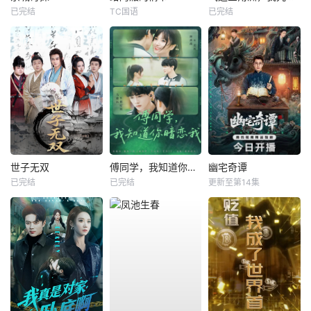
已完结
TC国语
已完结
世子无双
傅同学，我知道你暗恋我
幽宅奇谭
已完结
已完结
更新至第14集