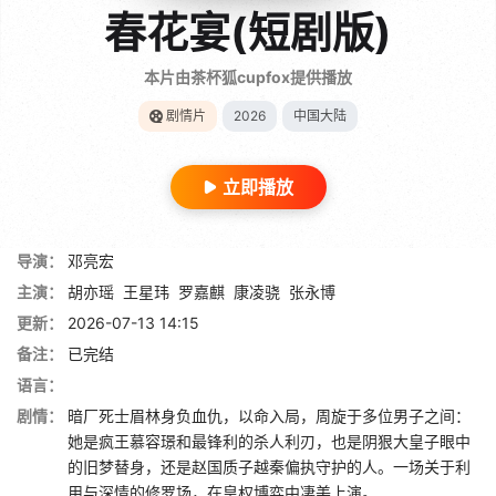
春花宴(短剧版)
本片由茶杯狐cupfox提供播放
剧情片
2026
中国大陆
立即播放
导演：
邓亮宏
主演：
胡亦瑶
王星玮
罗嘉麒
康凌骁
张永博
更新：
2026-07-13 14:15
备注：
已完结
语言：
剧情：
暗厂死士眉林身负血仇，以命入局，周旋于多位男子之间：
她是疯王慕容璟和最锋利的杀人利刃，也是阴狠大皇子眼中
的旧梦替身，还是赵国质子越秦偏执守护的人。一场关于利
用与深情的修罗场，在皇权博弈中凄美上演。