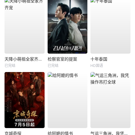
天降小萌祖全家齐齐宠
检察官室的提案
十年泰国
已完结
已完结
HD国语
京城奇探
给阿嬷的情书
气运三角洲，我凭操作吊打全球