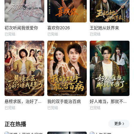
初次听闻我很爱你
喜欢你2026
王妃她从妖界来
已完结
已完结
已完结
悬榜求医，治好了嫌我是乞丐
我的双手能治百病
好人难当，那就不当了
已完结
已完结
已完结
正在热播
更多