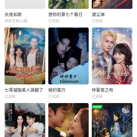
长夜如歌
想你的第七个春日
渡尘渊
更新至第20集
已完结
已完结
七零凝脂美人飒翻了
她的蜜刃
仲夏夜之吻
已完结
已完结
已完结