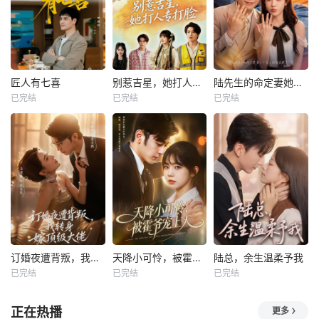
匠人有七喜
别惹吉星，她打人专打脸
陆先生的命定妻她飒又野
已完结
已完结
已完结
订婚夜遭背叛，我转身嫁顶级大佬
天降小可怜，被霍爷宠上天
陆总，余生温柔予我
已完结
已完结
已完结
正在热播
更多