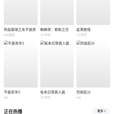
热血篮球之永不放弃
蜘蛛侠：崭新之日
鲨笼绝境
HD国语
TC中字
TC中字
不是羔羊2
坂本日常真人版
烈焰狂沙
HD
TC中字
HD
正在热播
更多