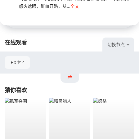
怒火遮眼，鲜血开路，从...
全文
在线观看
切换节点
HD中字
猜你喜欢