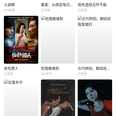
火遮眼
暴富：从绑定每日消费系统开始
我有透视无所不能
HD国语
已完结
已完结
夜色撩人
危情瘾难耐
古代种田，朝廷给我发媳妇
已完结
HD中字
已完结