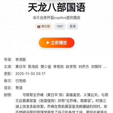
天龙八部国语
本片由茶杯狐cupfox提供播放
港台剧
1997
香港
立即播放
导演：
李添胜
主演：
黄日华
陈浩民
樊少皇
李若彤
赵学而
刘乔方
刘锦玲
张国
更新：
2025-11-30 05:17
备注：
已完结
语言：
粤语
剧情：
丐帮帮主乔峰（黄日华 饰）英雄盖世、义薄云天，与燕
王后裔慕容复（张国强饰）并称“北乔峰，南慕容”。时值江
湖上突发多起命案，乔峰在帮助慕容复洗刷嫌疑的同时，却
不想被丐帮的阴谋党揭发了自己的身世之谜，更因此被逐出