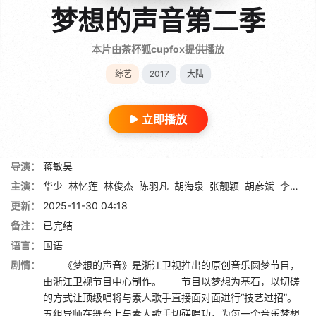
梦想的声音第二季
本片由茶杯狐cupfox提供播放
综艺
2017
大陆
立即播放
导演：
蒋敏昊
主演：
华少
林忆莲
林俊杰
陈羽凡
胡海泉
张靓颖
胡彦斌
李荣浩
更新：
2025-11-30 04:18
备注：
已完结
语言：
国语
剧情：
《梦想的声音》是浙江卫视推出的原创音乐圆梦节目，
由浙江卫视节目中心制作。 节目以梦想为基石，以切磋
的方式让顶级唱将与素人歌手直接面对面进行“技艺过招”。
五组导师在舞台上与素人歌手切磋唱功，为每一个音乐梦想