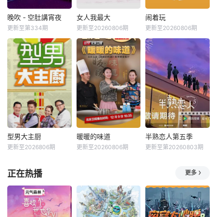
晚吹 - 空肚講宵夜
女人我最大
闹着玩
更新至第334期
更新至20260806期
更新至20260806期
型男大主厨
暖暖的味道
半熟恋人第五季
更新至2026806期
更新至20260806期
更新至第20260803期
正在热播
更多