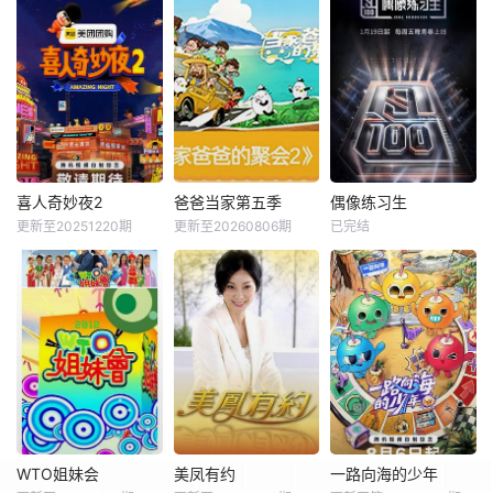
喜人奇妙夜2
爸爸当家第五季
偶像练习生
更新至20251220期
更新至20260806期
已完结
WTO姐妹会
美凤有约
一路向海的少年