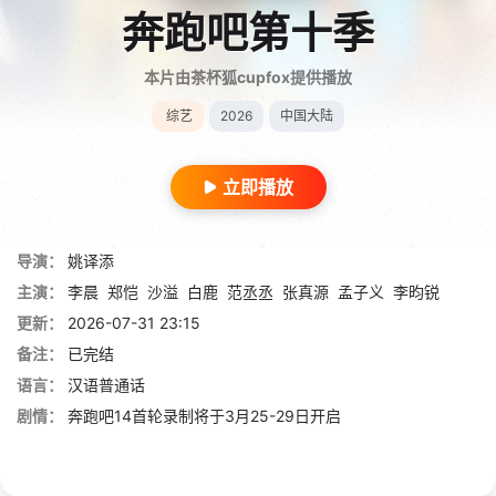
奔跑吧第十季
本片由茶杯狐cupfox提供播放
综艺
2026
中国大陆
立即播放
导演：
姚译添
主演：
李晨
郑恺
沙溢
白鹿
范丞丞
张真源
孟子义
李昀锐
更新：
2026-07-31 23:15
备注：
已完结
语言：
汉语普通话
剧情：
奔跑吧14首轮录制将于3月25-29日开启