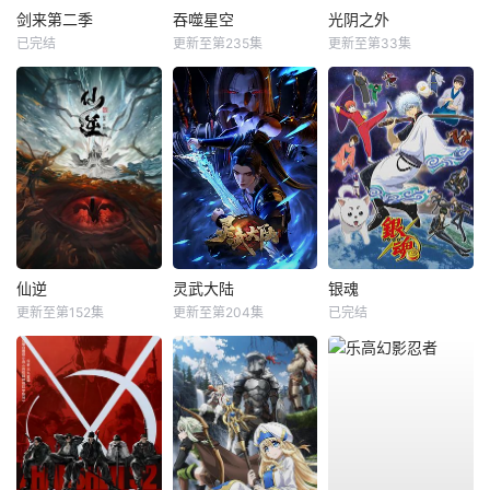
剑来第二季
吞噬星空
光阴之外
已完结
更新至第235集
更新至第33集
仙逆
灵武大陆
银魂
更新至第152集
更新至第204集
已完结