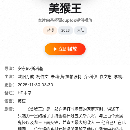
美猴王
本片由茶杯狐cupfox提供播放
动漫
2023
大陆
立即播放
导演：
安东尼·斯塔基
主演：
欧阳万成
杨伯文
朱莉·黄·拉帕波特
乔·科伊
袁文忠
李楠
许
更新：
2025-11-30 03:30
备注：
HD中字
语言：
英语
剧情：
《美猴王》是一部充满打斗场面的家庭喜剧，讲述了一
只魅力十足的猴子手持金箍棒过五关斩六将，与上百个妖魔
鬼怪以及龙王正面交锋，并直面最大的敌人 — 他自己！在此
期间，一位年轻的乡村女孩逐渐瓦解了他以自我为中心的态