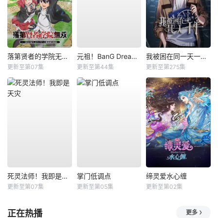
落第贤者的学院无双第二回转生，S等级作弊魔术师冒险记
元祖！BanG Dream酱
我被困在同一天一千年动态漫
更新至第07集
更新至第44集
更新至第275集
死灵法师！我即是天灾
掌门低调点
缔灵爱水心缠
更新至第07集
更新至第05集
更新至第02集
正在热播
更多