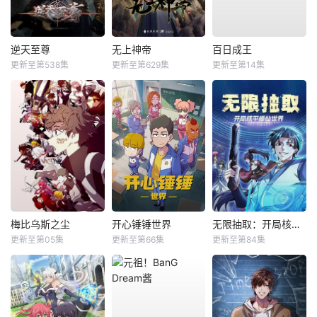
逆天至尊
无上神帝
百日成王
更新至第538集
更新至第629集
更新至第14集
梅比乌斯之尘
开心锤锤世界
无限抽取：开局核平修仙世界动态漫
更新至第05集
更新至第66集
更新至第84集