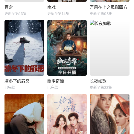
盲盒
南戏
吾凰在上之凤御四方
更新至第13集
更新至第14集
更新至第08集
凛冬下的罪恶
幽宅奇谭
长夜如歌
已完结
已完结
更新至第22集