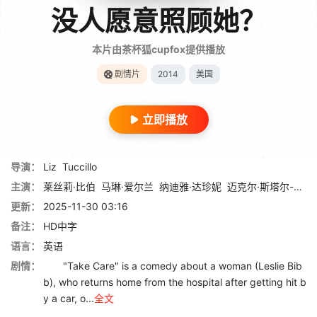
没人愿意照顾她？
本片由茶杯狐cupfox提供播放
剧情片
2014
美国
立即播放
导演：
Liz
Tuccillo
主演：
莱丝莉·比伯
马琳·爱尔兰
纳迪雅·达珍妮
迈克尔·斯塔尔-大卫
更新：
2025-11-30 03:16
备注：
HD中字
语言：
英语
剧情：
"Take Care" is a comedy about a woman (Leslie Bib
b), who returns home from the hospital after getting hit b
y a car, o...
全文