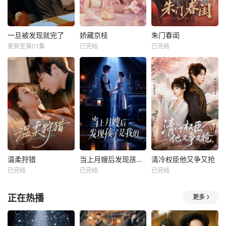
一旦被发现就完了
娇藏京枝
朱门春闺
更新至第01集
已完结
已完结
温柔狩猎
当上月嫂后发现孩子是我的
清冷权臣他又争又抢
已完结
已完结
已完结
正在热播
更多