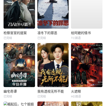
检察官室的提案
凛冬下的罪恶
给阿嬷的情书
已完结
已完结
TC国语
幽宅奇谭
我有透视无所不能
火遮眼
已完结
已完结
HD国语