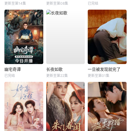
更新至第14集
更新至第08集
已完结
幽宅奇谭
长夜如歌
一旦被发现就完了
已完结
更新至第22集
更新至第01集