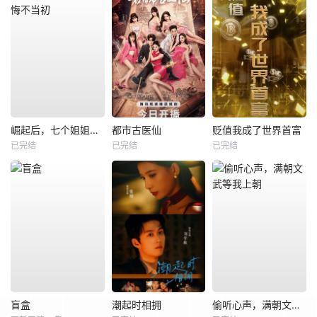
崛起后，七个姐姐悔不当初
都市古医仙
贬值我成了世界首富
已完结
已完结
已完结
盲盒
潮起时相拥
偷听心声，满朝文武等我上朝