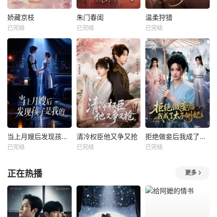
娇藏京枝
朱门春闺
温柔狩猎
已完结
已完结
已完结
当上月嫂后发现孩子是我的
清冷权臣他又争又抢
拒绝做妾后我成了太子侧妃
已完结
已完结
已完结
正在热播
更多