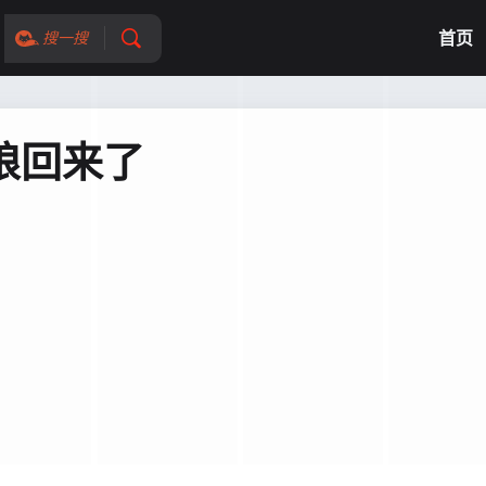
首页
搜一搜
娘回来了