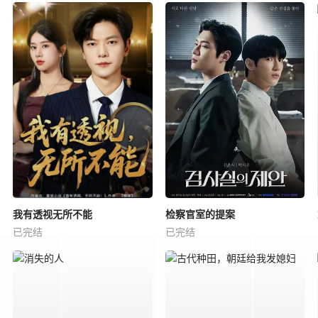
我有透视无所不能
检察官室的提案
已完结
已完结