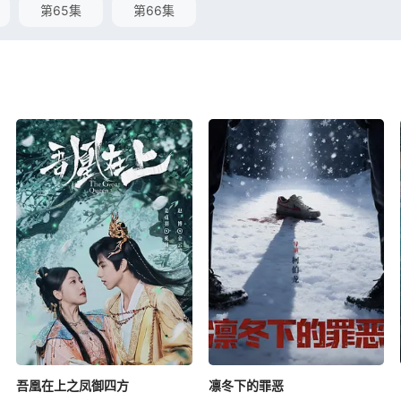
第65集
第66集
吾凰在上之凤御四方
凛冬下的罪恶