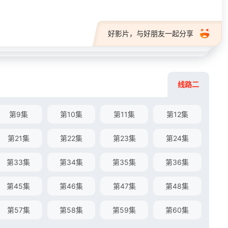
好影片，与好朋友一起分享
线路二
第9集
第10集
第11集
第12集
第21集
第22集
第23集
第24集
第33集
第34集
第35集
第36集
第45集
第46集
第47集
第48集
第57集
第58集
第59集
第60集