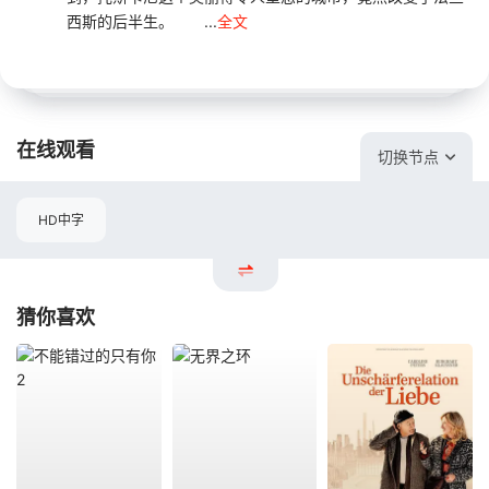
西斯的后半生。 ...
全文
在线观看
切换节点
HD中字
猜你喜欢