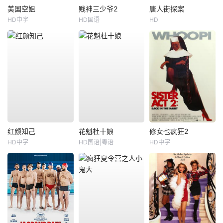
美国空姐
贱神三少爷2
唐人街探案
HD中字
HD国语
HD
红颜知己
花魁杜十娘
修女也疯狂2
HD中字
HD国语|粤语
HD中字