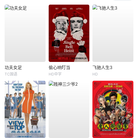
功夫女足
偷心响叮当
飞驰人生3
TC国语
HD中字
HD