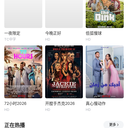
一夜限定
今晚正好
低弧慢球
TC中字
HD
HD
72小时2026
开膛手杰克2026
真心慢动作
HD
HD
HD
正在热播
更多