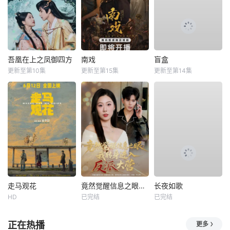
吾凰在上之凤御四方
南戏
盲盒
更新至第10集
更新至第15集
更新至第14集
走马观花
竟然觉醒信息之眼，我转身进入反派大营
长夜如歌
HD
已完结
已完结
正在热播
更多