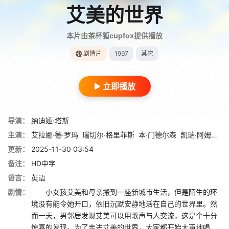
艾美的世界
本片由茶杯狐cupfox提供播放
剧情片
1997
其它
立即播放
导演：
纳迪娅·塔斯
主演：
艾拉娜·德·罗玛
瑞切尔·格里菲斯
本·门德尔森
凯瑞·阿姆斯特朗
更新：
2025-11-30 03:54
备注：
HD中字
语言：
英语
剧情：
小女孩艾美和母亲搬到一座新城市生活，但是陌生的环
境没有能令她开口，依旧沉默安静地活在自己的世界里。然
而一天，男邻居发现艾美可以用歌声与人交流，这是个十分
惊喜的发现。为了走进艾美的世界，大家都开始大声地唱