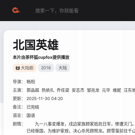
北国英雄
本片由茶杯狐cupfox提供播放
大陆剧
2018
大陆
导演：
杨阳
主演：
郭品超
热依扎
乔任梁
安志杰
邹兆龙
元华
维妮
汪东
更新：
2025-11-30 04:20
备注：
已完结
语言：
国语
剧情：
九一八事变爆发，戍边家族顾家抵抗日军，惨遭灭门。
已经叛国，为维护家规，决心杀死顾照龙。顾雪萤前往千山