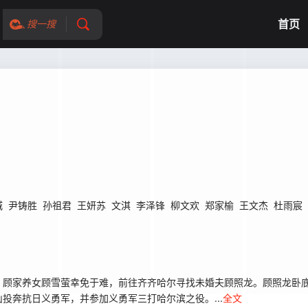
首页
搜一搜
城
尹铸胜
孙祖君
王妍苏
文淇
李泽锋
柳文欢
郑家榆
王文杰
杜雨宸
顾家养女顾雪萤幸免于难，前往齐齐哈尔寻找未婚夫顾照龙。顾照龙卧底
投奔抗日义勇军，并参加义勇军三打哈尔滨之役。...
全文