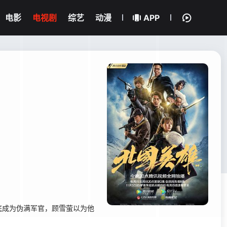
电影
电视剧
综艺
动漫
APP
成为伪满军官，顾雪萤以为他