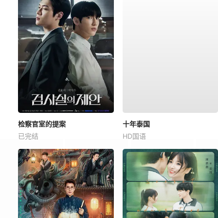
检察官室的提案
十年泰国
已完结
HD国语