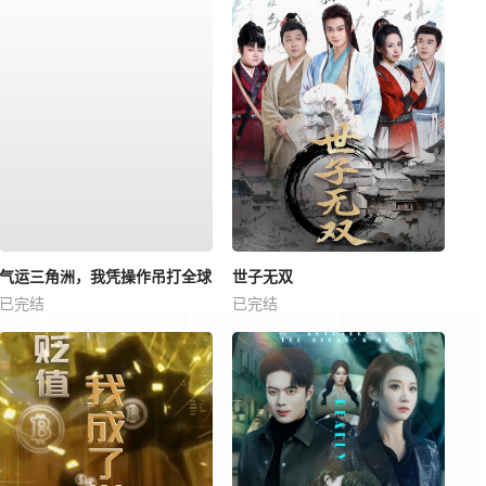
气运三角洲，我凭操作吊打全球
世子无双
已完结
已完结