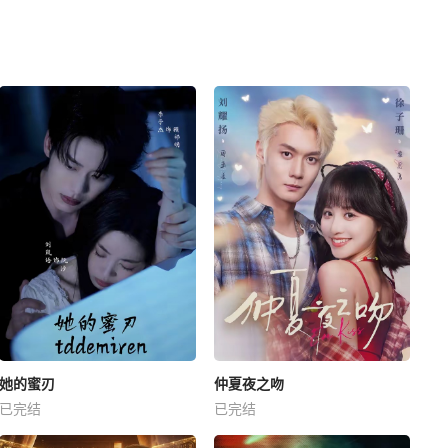
她的蜜刃
仲夏夜之吻
已完结
已完结