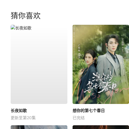
猜你喜欢
长夜如歌
想你的第七个春日
更新至第20集
已完结