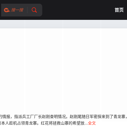
首页
搜一搜
的情报，指派兵工厂厂长赵刚查明情况。赵刚尾随日军密探来到了青龙寨
本人趁机占领青龙寨。红花将拯救山寨的希望放...
全文