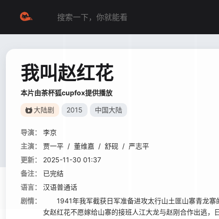
我叫赵红花
本片由茶杯狐cupfox提供播放
大陆剧
2015
中国大陆
导演：
李京
主演：
贾一平
/
董维嘉
/
舒砚
/
严志平
更新：
2025-11-30 01:37
备注：
已完结
语言：
汉语普通话
剧情：
1941年我军截获日军准备进攻太行山土匪山寨青龙寨
女赵红花不愿嫁给山寨的接班人江大龙与赵刚合作出逃，日