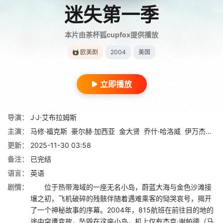
迷失第一季
本片由茶杯狐cupfox提供播放
欧美剧
2004
美国
立即播放
导演：
J·J·艾布拉姆斯
主演：
马修·福克斯
豪尔赫·加西亚
金大贤
乔什·哈洛威
伊万杰琳·莉莉
更新：
2025-11-30 03:58
备注：
已完结
语言：
英语
剧情：
位于热带海域的一座无名小岛，蔚蓝大海与金色沙滩接
壤之初，飞机破碎的残骸伴随着遇难乘客的恸哭哀号，揭开
了一个神秘故事的序幕。2004年，815航班在前往目的地的
途中突遭变故，坠毁在这座小岛，机上仅有杰克·谢帕德（马