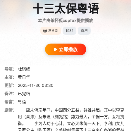
十三太保粤语
本片由茶杯狐cupfox提供播放
港台剧
1982
香港
立即播放
导演：
杜琪峰
主演：
黄日华
更新：
2025-11-30 03:30
备注：
已完结
语言：
粤语
剧情：
唐末僖宗年间，中国四分五裂，群雄并起，其中以李克
用（秦沛）及朱温（刘兆铭）势力最大，个据一方，互相抗
衡。 李为人功于心计，立心灭朱统一天下。李利用女儿
云罗公主（陈玉莲）之美貌纠集属下十三名来自各派的武林