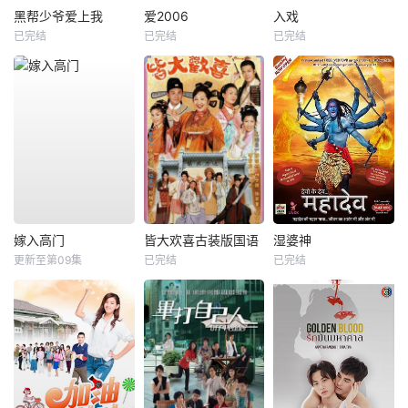
黑帮少爷爱上我
爱2006
入戏
已完结
已完结
已完结
嫁入高门
皆大欢喜古装版国语
湿婆神
更新至第09集
已完结
已完结