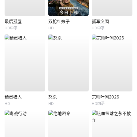
最后孤屋
双枪红娘子
孤军突围
HD中字
HD
HD中字
精灵猎人
怒杀
宗师叶问2026
HD
HD
HD国语