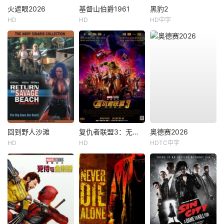
火遮眼2026
基督山伯爵1961
黑豹2
HD
HD
HD中字
回到野人沙滩
复仇者联盟3：无限战争
奥德赛2026
HD
HD
HDTC中字