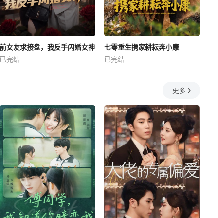
前女友求接盘，我反手闪婚女神
七零重生携家耕耘奔小康
已完结
已完结
更多