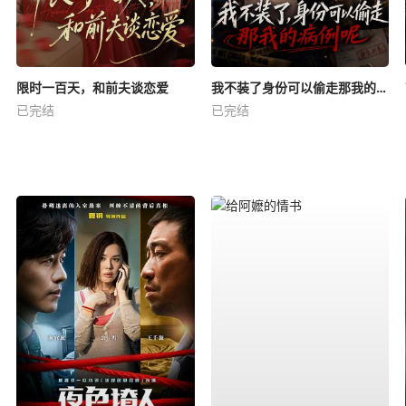
限时一百天，和前夫谈恋爱
我不装了身份可以偷走那我的病例呢
已完结
已完结