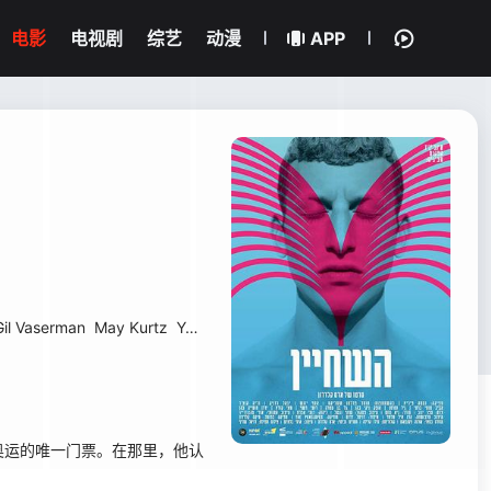
电影
电视剧
综艺
动漫
APP
Gil Vaserman
May Kurtz
Yarden Tusia-Cohen
Nili Tserruya
运的唯一门票。在那里，他认