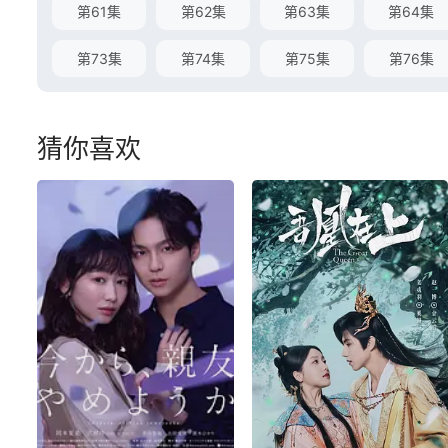
第61集
第62集
第63集
第64集
第73集
第74集
第75集
第76集
猜你喜欢