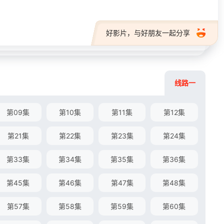
好影片，与好朋友一起分享
线路一
第09集
第10集
第11集
第12集
第21集
第22集
第23集
第24集
第33集
第34集
第35集
第36集
第45集
第46集
第47集
第48集
第57集
第58集
第59集
第60集