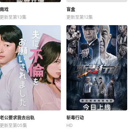
南戏
盲盒
更新至第13集
更新至第12集
老公要求我去出轨
斩毒行动
更新至第05集
HD