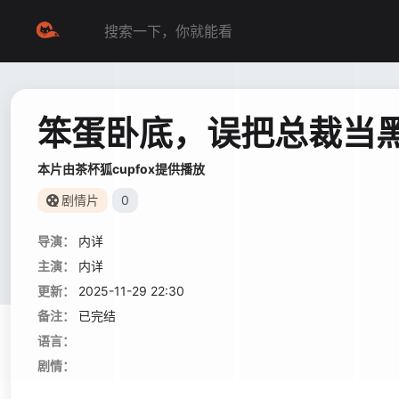
笨蛋卧底，误把总裁当
本片由茶杯狐cupfox提供播放
剧情片
0
导演：
内详
主演：
内详
更新：
2025-11-29 22:30
备注：
已完结
语言：
剧情：