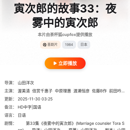
寅次郎的故事33：夜
雾中的寅次郎
本片由茶杯狐cupfox提供播放
喜剧片
1984
日本
立即播放
导演：
山田洋次
主演：
渥美清
倍赏千惠子
中原理惠
渡濑恒彦
佐藤B作
前田吟
下
更新：
2025-11-30 03:25
备注：
HD中字|国语
语言：
日语
剧情：
第33集《夜雾中的寅次郎》(Marriage counsler Tora S
an) 导演：山田洋次 原著：山田洋次 剧本：山田