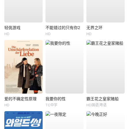
轻佻游戏
不能错过的只有你2
无界之环
HD
HD
HD
爱的不确定性原理
我要你的性
霸王花之皇家赌船
HD
TC中字
HD国语|粤语