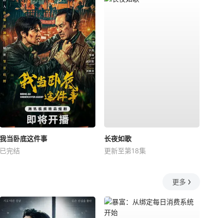
我当卧底这件事
长夜如歌
已完结
更新至第18集
更多