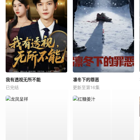
我有透视无所不能
凛冬下的罪恶
已完结
更新至第16集