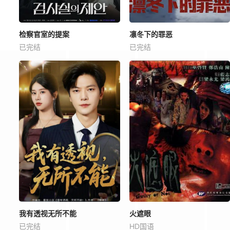
检察官室的提案
凛冬下的罪恶
已完结
已完结
我有透视无所不能
火遮眼
已完结
HD国语