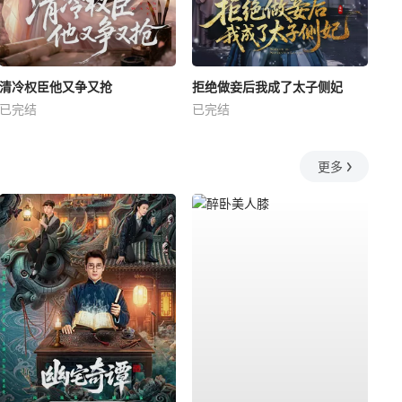
清冷权臣他又争又抢
拒绝做妾后我成了太子侧妃
已完结
已完结
更多