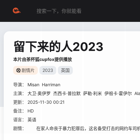
留下来的人2023
本片由茶杯狐cupfox提供播放
剧情片
2023
英国
导演：
Misan
Harriman
主演：
大卫·奥伊罗
杰西卡·普拉默
萨勒·利米
伊祖卡·霍伊尔
Al
更新：
2025-11-30 00:21
备注：
HD
语言：
英语
剧情：
在家人命丧于暴力犯罪后，这名备受打击的网约车司机