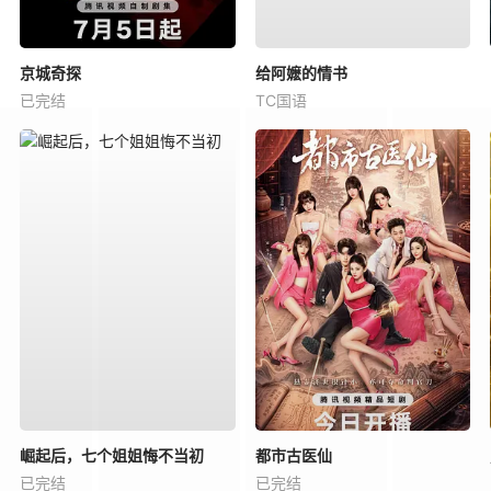
京城奇探
给阿嬷的情书
已完结
TC国语
崛起后，七个姐姐悔不当初
都市古医仙
已完结
已完结