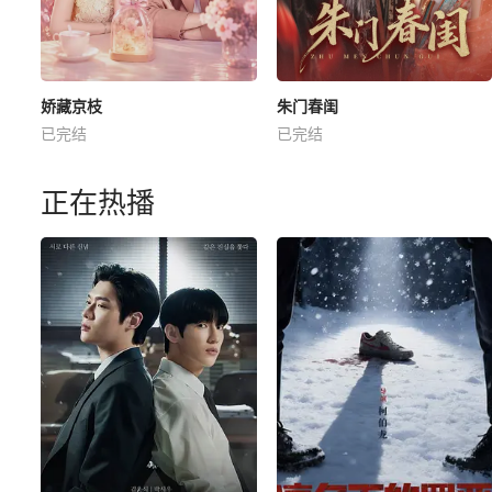
娇藏京枝
朱门春闺
已完结
已完结
正在热播