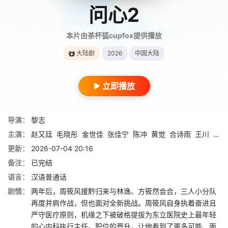
问心2
本片由茶杯狐cupfox提供播放
大陆剧
2026
中国大陆
立即播放
导演：
黎志
主演：
赵又廷
毛晓彤
金世佳
张佳宁
陈冲
黄觉
合诗雨
王川
孙浠
更新：
2026-07-04 20:16
备注：
已完结
语言：
汉语普通话
剧情：
两年后，周筱风援黔归来与林逸、方筱然会合，三人小分队
再度并肩作战，但也面对全新挑战。周筱风自身执着奋进且
严守医疗原则，机缘之下被破格提拔为东立医院史上最年轻
的心内科执行主任。职位的晋升，让他看到了更多可能、面