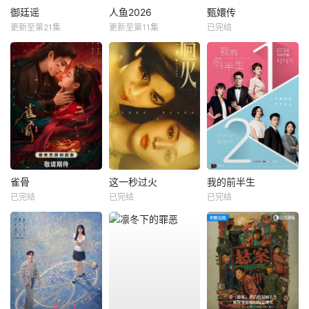
御廷谣
人鱼2026
甄嬛传
更新至第21集
更新至第11集
已完结
雀骨
这一秒过火
我的前半生
已完结
已完结
已完结