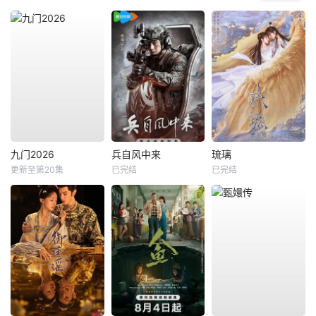
九门2026
兵自风中来
琉璃
更新至第20集
已完结
已完结