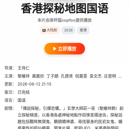
香港探秘地图国语
本片由茶杯狐cupfox提供播放
大陆剧
2026
香港
立即播放
导演：
王伟仁
主演：
黎耀祥
龚嘉欣
丁子朗
孔德贤
倪嘉雯
袁文杰
庄思明
蔡国
更新：
2026-06-12 21:15
备注：
已完结
语言：
国语
剧情：
「傳說探秘，引爆恐懼。」玄學大師莊一臣（黎耀祥飾）創
立探秘頻道，以香港各處神秘地點作招徠宣揚迷信，探秘話
題包括戰時無頭鬼、鵝頸橋神婆、尋找替身的民初女鬼、媚
惑男性的狐仙顯靈、鬧鬼片場、屋邨UFO、米婆婆陰間招