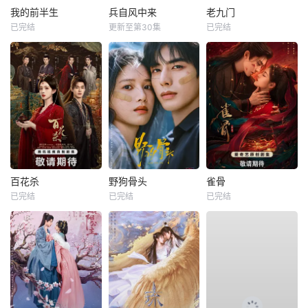
我的前半生
兵自风中来
老九门
已完结
更新至第30集
已完结
百花杀
野狗骨头
雀骨
已完结
已完结
已完结