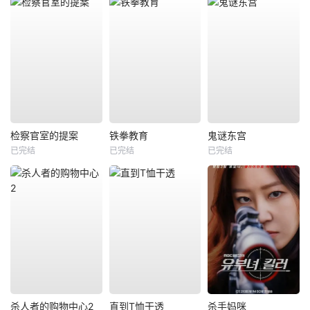
检察官室的提案
铁拳教育
鬼谜东宫
已完结
已完结
已完结
杀人者的购物中心2
直到T恤干透
杀手妈咪