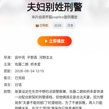
夫妇别姓刑警
本片由茶杯狐cupfox提供播放
日韩剧
2026
日本
立即播放
导演：
田中亮
平野真
河野圭太
主演：
佐藤二朗
桥本爱
更新：
2026-06-24 12:15
备注：
已完结
语言：
日语
剧情：
故事设定在东京中野的沼袋警察署，佐藤二朗和桥本爱饰演
一对配合默契的刑警搭档，但他俩其实是合法夫妻。因为警
局有“夫妻不能同部门”的潜规则，为了不被拆散，两人只能
隐瞒关系，在这个“职场”里装作只是普通同事。