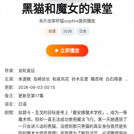
黑猫和魔女的课堂
本片由茶杯狐cupfox提供播放
动漫
2026
日本
立即播放
导演：
龙轮直征
主演：
本渡枫
岛崎信长
和泉风花
铃木实里
橘杏咲
白石晴香
上村
更新：
2026-08-03 00:15
备注：
更新至第17集
语言：
日语
剧情：
丝碧卡・瓦戈的目标是考上「戴安娜魔术学校」，成为一等
魔术师。但却一直无法成功使用魔法飞行。某一天她遇到了
一只会讲人话的黑猫，没想到那只黑猫的真实身份竟然是失
踪的魔术大师克劳德！克劳德为了解开诅咒，必须要借用丝