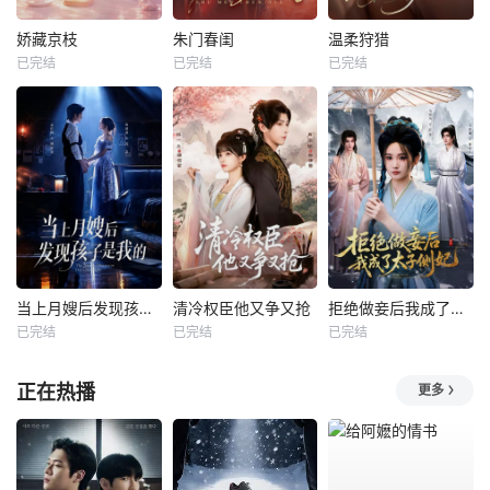
娇藏京枝
朱门春闺
温柔狩猎
已完结
已完结
已完结
当上月嫂后发现孩子是我的
清冷权臣他又争又抢
拒绝做妾后我成了太子侧妃
已完结
已完结
已完结
正在热播
更多