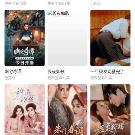
更新至第14集
更新至第08集
已完结
幽宅奇谭
长夜如歌
一旦被发现就完了
已完结
更新至第22集
更新至第01集