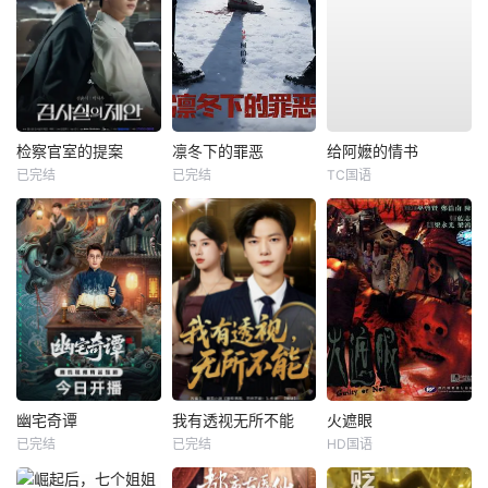
检察官室的提案
凛冬下的罪恶
给阿嬷的情书
已完结
已完结
TC国语
幽宅奇谭
我有透视无所不能
火遮眼
已完结
已完结
HD国语