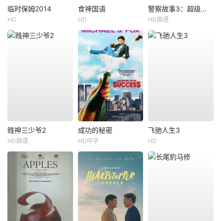
临时保姆2014
食神国语
警察故事3：超级警察
HD
HD
HD国语
贱神三少爷2
成功的秘密
飞驰人生3
HD国语
HD中字
HD