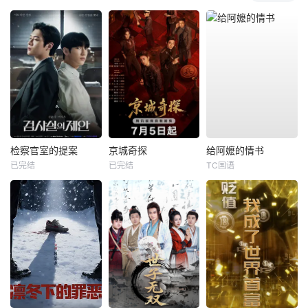
检察官室的提案
京城奇探
给阿嬷的情书
已完结
已完结
TC国语