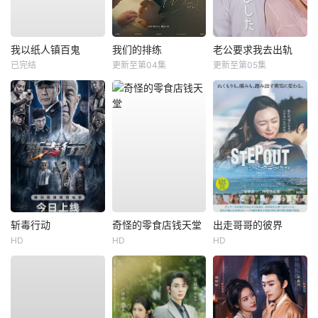
我以纸人镇百鬼
我们的排练
老公要求我去出轨
已完结
更新至第04集
更新至第05集
斩毒行动
奇怪的零食店钱天堂
出走哥哥的彼界
HD
HD
HD