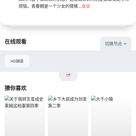
烦恼。青春期是一个少女的情愫...
全文
在线观看
切换节点
HD国语
猜你喜欢