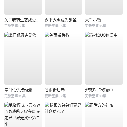
关于我转生变成史莱姆这档事第四季
乡下大叔成为剑圣第二季
大千小镇
更新至第17集
更新至第05集
更新至第05集
掌门低调点动漫
谷雨街后巷
游戏BUG修复中
更新至第05集
更新至第02集
更新至第09集