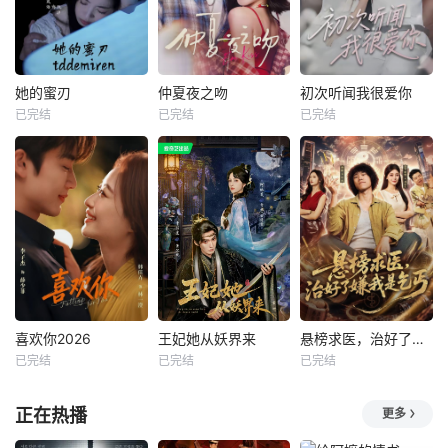
她的蜜刃
仲夏夜之吻
初次听闻我很爱你
已完结
已完结
已完结
喜欢你2026
王妃她从妖界来
悬榜求医，治好了嫌我是乞丐
已完结
已完结
已完结
正在热播
更多