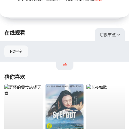
在线观看
切换节点
HD中字
猜你喜欢