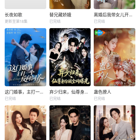
长夜如歌
替兄藏娇娥
离婚后我带女儿开启新人生
更新至第18集
已完结
已完结
这门婚事，主打一个反向饲养
弃少归来，仙尊身份被全网曝光
蛊色撩人
已完结
已完结
已完结