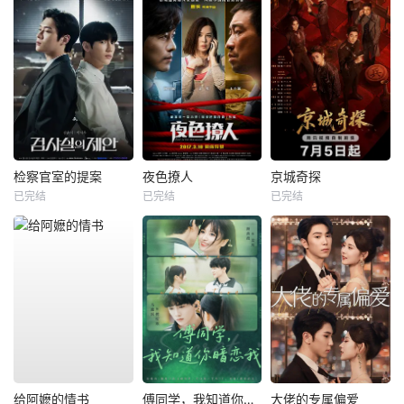
检察官室的提案
夜色撩人
京城奇探
已完结
已完结
已完结
给阿嬷的情书
傅同学，我知道你暗恋我
大佬的专属偏爱