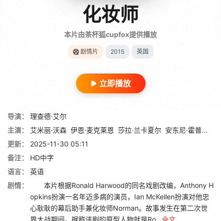
化妆师
本片由茶杯狐cupfox提供播放
剧情片
2015
英国
立即播放
导演：
理查德·艾尔
主演：
艾米丽·沃森
伊恩·麦克莱恩
莎拉·兰卡夏尔
安东尼·霍普金斯
更新：
2025-11-30 05:11
备注：
HD中字
语言：
英语
剧情：
本片根据Ronald Harwood的同名戏剧改编，Anthony H
opkins扮演一名年迈多病的演员，Ian McKellen扮演对他忠
心耿耿的幕后助手兼化妆师Norman。故事发生在第二次世
界大战期间。据称该剧的原型人物就是Ro...
全文