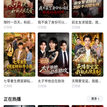
限时一百天，和前夫谈恋爱
我不装了身份可以偷走那我的病例呢
前女友求接盘，我反手闪婚女神
已完结
已完结
已完结
七零重生携家耕耘奔小康
太子爷他总在助攻
天降聚宝盆，我能无限复制
已完结
已完结
已完结
正在热播
更多