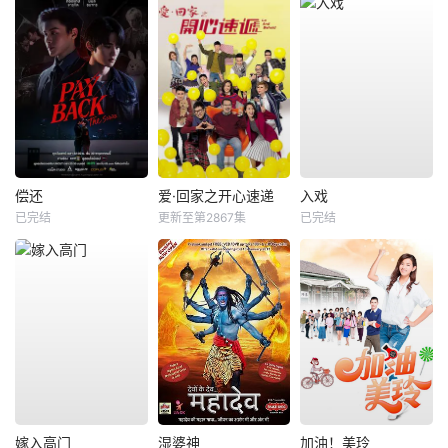
偿还
爱·回家之开心速递
入戏
已完结
更新至第2867集
已完结
嫁入高门
湿婆神
加油！美玲