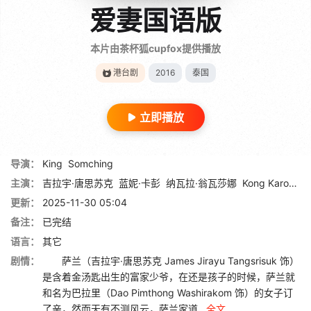
爱妻国语版
本片由茶杯狐cupfox提供播放
港台剧
2016
泰国
立即播放
导演：
King
Somching
主演：
吉拉宇·唐思苏克
蓝妮·卡彭
纳瓦拉·翁瓦莎娜
Kong Karoon Sosothikul
更新：
2025-11-30 05:04
备注：
已完结
语言：
其它
剧情：
萨兰（吉拉宇·唐思苏克 James Jirayu Tangsrisuk 饰）
是含着金汤匙出生的富家少爷，在还是孩子的时候，萨兰就
和名为巴拉里（Dao Pimthong Washirakom 饰）的女子订
了亲，然而天有不测风云，萨兰家道...
全文