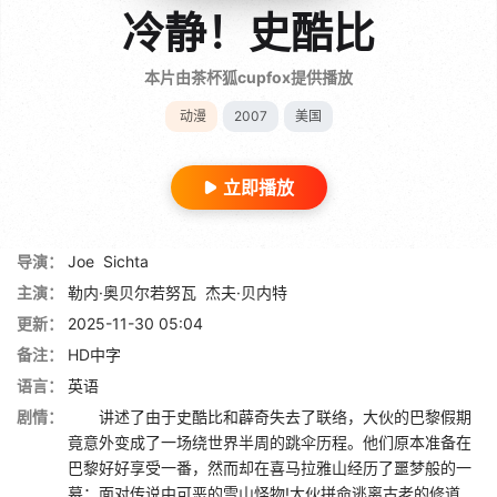
冷静！史酷比
本片由茶杯狐cupfox提供播放
动漫
2007
美国
立即播放
导演：
Joe
Sichta
主演：
勒内·奥贝尔若努瓦
杰夫·贝内特
更新：
2025-11-30 05:04
备注：
HD中字
语言：
英语
剧情：
讲述了由于史酷比和薜奇失去了联络，大伙的巴黎假期
竟意外变成了一场绕世界半周的跳伞历程。他们原本准备在
巴黎好好享受一番，然而却在喜马拉雅山经历了噩梦般的一
幕：面对传说中可恶的雪山怪物!大伙拼命逃离古老的修道