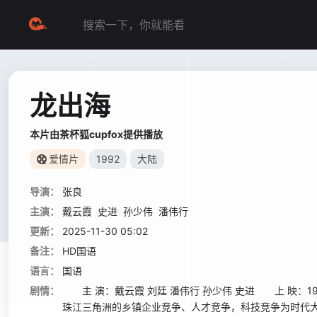
龙出海
本片由茶杯狐cupfox提供播放
爱情片
1992
大陆
导演：
张良
主演：
戴云霞
史进
孙少伟
潘伟行
更新：
2025-11-30 05:02
备注：
HD国语
语言：
国语
剧情：
主 演：戴云霞 刘廷 潘伟行 孙少伟 史进 上 映
珠江三角洲的乡镇企业竞争、人才竞争，科技竞争为时代大背