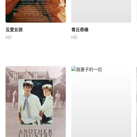
互爱女孩
青丘奇缘
HD
HD