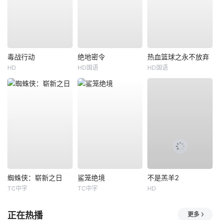
毒战行动
绝地密令
热血篮球之永不放弃
HD
HD国语
HD国语
蜘蛛侠：崭新之日
鲨笼绝境
不是羔羊2
TC中字
TC中字
HD
正在热播
更多