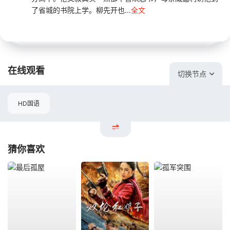
了省城的书院上学。柳先开也...
全文
在线观看
切换节点
HD国语
猜你喜欢