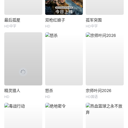
最后孤屋
双枪红娘子
孤军突围
HD中字
HD
HD中字
精灵猎人
怒杀
宗师叶问2026
HD
HD
HD国语