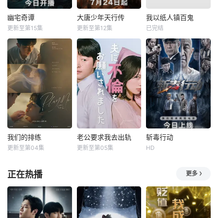
幽宅奇谭
大唐少年天行传
我以纸人镇百鬼
更新至第15集
更新至第12集
已完结
我们的排练
老公要求我去出轨
斩毒行动
更新至第04集
更新至第05集
HD
正在热播
更多