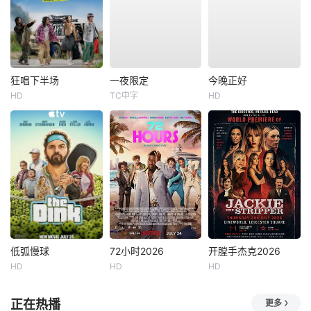
狂唱下半场
一夜限定
今晚正好
HD
TC中字
HD
低弧慢球
72小时2026
开膛手杰克2026
HD
HD
HD
正在热播
更多