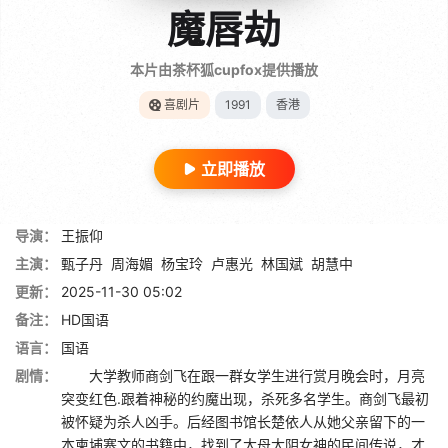
魔唇劫
本片由茶杯狐cupfox提供播放
喜剧片
1991
香港
立即播放
导演：
王振仰
主演：
甄子丹
周海媚
杨宝玲
卢惠光
林国斌
胡慧中
更新：
2025-11-30 05:02
备注：
HD国语
语言：
国语
剧情：
大学教师商剑飞在跟一群女学生进行赏月晚会时，月亮
突变红色.跟着神秘的约魔出现，杀死多名学生。商剑飞最初
被怀疑为杀人凶手。后经图书馆长楚依人从她父亲留下的一
本柬埔寨文的书籍中，找到了大母太阴女神的民间传说，才