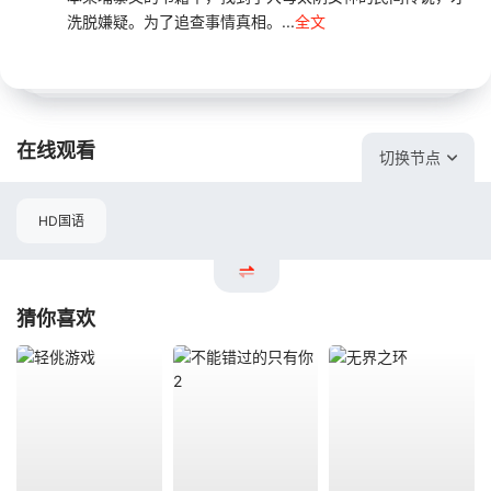
洗脱嫌疑。为了追查事情真相。...
全文
在线观看
切换节点
HD国语
猜你喜欢