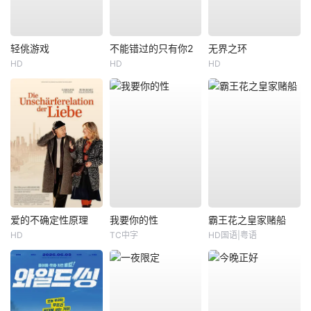
轻佻游戏
不能错过的只有你2
无界之环
HD
HD
HD
爱的不确定性原理
我要你的性
霸王花之皇家赌船
HD
TC中字
HD国语|粤语