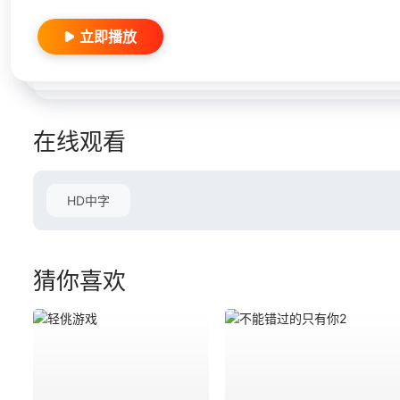
立即播放
在线观看
HD中字
猜你喜欢