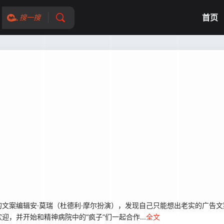
首页
搜一搜
案编辑安·莫瑞（杜德利·摩尔扮演），发现自己只能想出老实的广告文
，并开始和精神病院中的“疯子”们一起合作...
全文