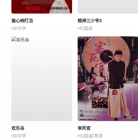
偷心响叮当
贱神三少爷2
HD中字
HD国语
欢乐谷
审死官
HD中字
HD国语|粤语