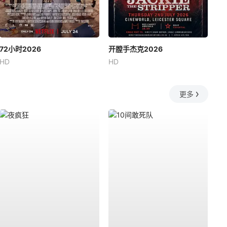
72小时2026
开膛手杰克2026
HD
HD
更多