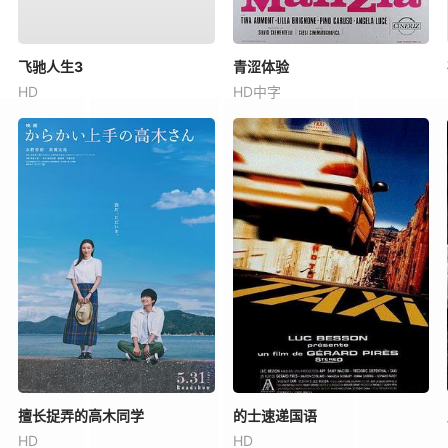
飞驰人生3
青涩体验
HD
HD中字
擅长捉弄的高木同学
的士速递国语
HD
HD