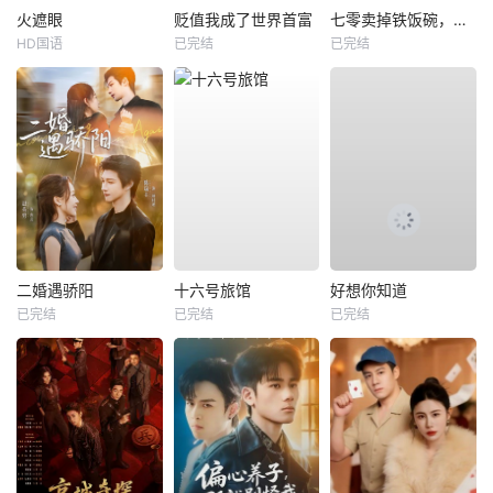
火遮眼
贬值我成了世界首富
七零卖掉铁饭碗，囤满空间下乡去
HD国语
已完结
已完结
二婚遇骄阳
十六号旅馆
好想你知道
已完结
已完结
已完结