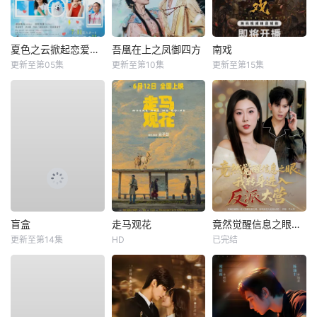
夏色之云掀起恋爱与风暴
吾凰在上之凤御四方
南戏
更新至第05集
更新至第10集
更新至第15集
盲盒
走马观花
竟然觉醒信息之眼，我转身进入反派大营
更新至第14集
HD
已完结