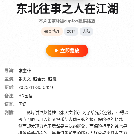
东北往事之人在江湖
本片由茶杯狐cupfox提供播放
剧情片
2017
大陆
立即播放
导演：
张童非
主演：
张天文
赵金亮
赵震
更新：
2025-11-30 04:46
备注：
HD国语
语言：
国语
剧情：
影片讲述赵德柱（张天文 饰）为了给兄弟还钱，不得以
答应刀疤玉加入符文俱乐部去偷三妹的银行保险柜的钥匙，
然而却发现刀疤玉竟然是三妹的继父，而保险柜里的钱也是
捐给慈善机构的，最后俱乐部里的所有人联合起来赶走了刀