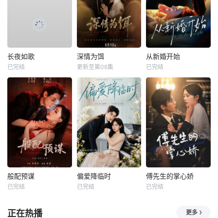
长夜如歌
深情为饵
从新婚开始
已完结
更新至第06集
已完结
般配预谋
偏爱降临时
傅先生的掌心娇
已完结
已完结
已完结
正在热播
更多